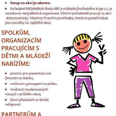
Vstup na akci je zdarma.
Pořadatel RADAMBUK-Rada dětí a mládeže Jihočeského kraje z.s. je
nezisková, nevýdělečná organizace. Všichni pořadatelé pracují na akci
dobrovolnicky. Všechny finanční prostředky, které se podaří získat,
jsou použity na zajištění akce.
SPOLKŮM,
ORGANIZACÍM
PRACUJÍCÍM S
DĚTMI A MLÁDEŽÍ
NABÍZÍME:
prostor pro prezentaci své
činnosti ve stánku,
možnost vystoupení na pódiu,
možnost moderovaných
vstupů v průběhu akce,
šanci představit se široké
veřejnosti.
PARTNERŮM A