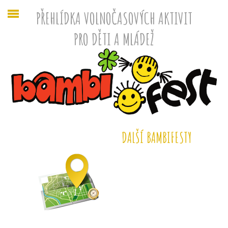
PŘEHLÍDKA VOLNOČASOVÝCH AKTIVIT
PRO DĚTI A MLÁDEŽ
DALŠÍ BAMBIFESTY