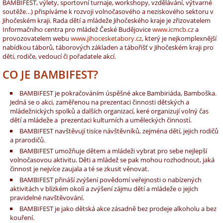
BAMBIFEST, výlety, sportovní turnaje, workshopy, vzdělávání, výtvarné
soutěže…) přispíváme k rozvoji volnočasového a neziskového sektoru v
Jihočeském kraji. Rada dětí a mládeže Jihočeského kraje je zřizovatelem
Informačního centra pro mládež České Budějovice
www.icmcb.cz
a
provozovatelem webu
www.jihocesketabory.cz
, který je nejkomplexnější
nabídkou táborů, táborových základen a tábořišť v Jihočeském kraji pro
děti, rodiče, vedoucí či pořadatele akcí.
CO JE BAMBIFEST?
BAMBIFEST je pokračováním úspěšné akce Bambiriáda, Bamboška.
Jedná se o akci, zaměřenou na prezentaci činnosti dětských a
mládežnických spolků a dalších organizací, keré organizují volný čas
dětí a mládeže a prezentaci kulturních a uměleckých činností.
BAMBIFEST navštěvují tisíce návštěvníků, zejména dětí, jejich rodičů
a prarodičů.
BAMBIFEST umožňuje dětem a mládeži vybrat pro sebe nejlepší
volnočasovou aktivitu. Děti a mládež se pak mohou rozhodnout, jaká
činnost je nejvíce zaujala a té se zkusit věnovat.
BAMBIFEST přináší zvýšení povědomí veřejnosti o nabízených
aktivitách v blízkém okolí a zvýšení zájmu dětí a mládeže o jejich
pravidelné navštěvování.
BAMBIFEST je jako dětská akce zásadně bez prodeje alkoholu a bez
kouření.