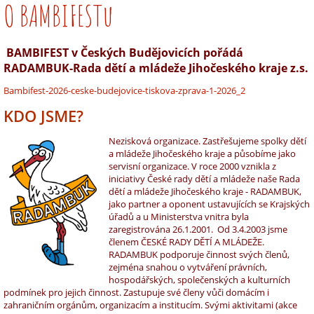
O BAMBIFESTu
BAMBIFEST v Českých Budějovicích pořádá
RADAMBUK-Rada dětí a mládeže Jihočeského kraje z.s.
Bambifest-2026-ceske-budejovice-tiskova-zprava-1-2026_2
KDO JSME?
Nezisková organizace. Zastřešujeme spolky dětí
a mládeže Jihočeského kraje a působíme jako
servisní organizace. V roce 2000 vznikla z
iniciativy České rady dětí a mládeže naše Rada
dětí a mládeže Jihočeského kraje - RADAMBUK,
jako partner a oponent ustavujících se Krajských
úřadů a u Ministerstva vnitra byla
zaregistrována 26.1.2001. Od 3.4.2003 jsme
členem ČESKÉ RADY DĚTÍ A MLÁDEŽE.
RADAMBUK podporuje činnost svých členů,
zejména snahou o vytváření právních,
hospodářských, společenských a kulturních
podmínek pro jejich činnost. Zastupuje své členy vůči domácím i
zahraničním orgánům, organizacím a institucím. Svými aktivitami (akce