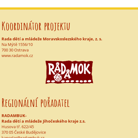
Koordinátor projektu
Rada dětí a mládeže Moravskoslezského kraje, z. s.
Na Mýtě 1556/10
700 30 Ostrava
www.radamok.cz
Regionální pořadatel
RADAMBUK-
Rada dětí a mládeže Jihočeského kraje z.s.
Husova tř. 622/45
370 05 České Budějovice
kancelar@radambuk.cz